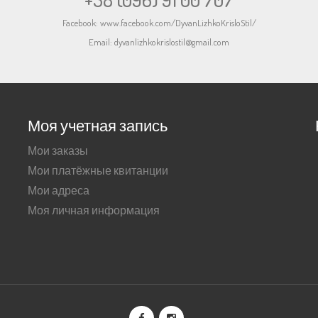
Facebook:
www.facebook.com/DyvanLizhkoKrisloStil/
Email:
dyvanlizhkokrislostil@gmail.com
Моя учетная запись
Мои заказы
Мои платёжные квитанции
Мои адреса
Моя личная информация