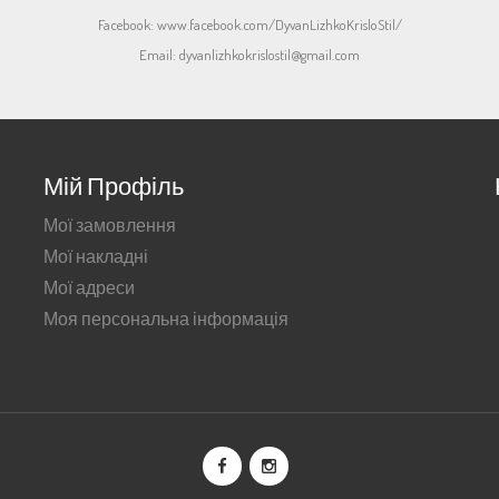
Facebook:
www.facebook.com/DyvanLizhkoKrisloStil/
Email:
dyvanlizhkokrislostil@gmail.com
Мій Профіль
Мої замовлення
Мої накладні
Мої адреси
Моя персональна інформація