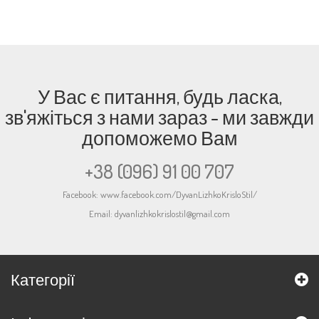
У Вас є питання, будь ласка,
зв'яжіться з нами зараз - ми завжди
допоможемо Вам
+38 (096) 91 00 707
Facebook:
www.facebook.com/DyvanLizhkoKrisloStil/
Email:
dyvanlizhkokrislostil@gmail.com
Категорії