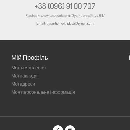
+38 (096) 91 00 707
Facebook:
www.facebook.com/DyvanLizhkoKrisloStil/
Email:
dyvanlizhkokrislostil@gmail.com
Мій Профіль
Мої замовлення
Мої накладні
Мої адреси
Моя персональна інформація