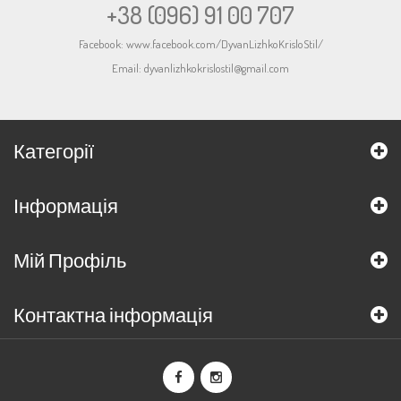
+38 (096) 91 00 707
Facebook:
www.facebook.com/DyvanLizhkoKrisloStil/
Email:
dyvanlizhkokrislostil@gmail.com
Категорії
Інформація
Мій Профіль
Контактна інформація