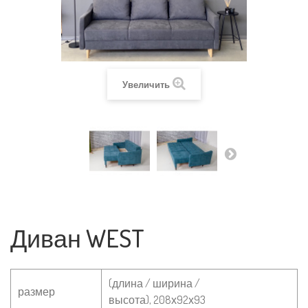
Увеличить
Диван WEST
(длина / ширина /
размер
высота),
208х92х93