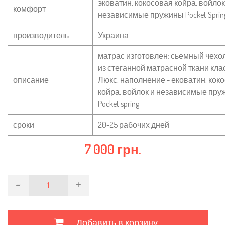
эковатин, кокосовая койра, войлок
комфорт
независимые пружины Pocket Sprin
производитель
Украина
матрас изготовлен: сьемный чехол
из стеганной матрасной ткани кла
описание
Люкс, наполнение - ековатин, кок
койра, войлок и независимые пр
Pocket spring
сроки
20-25 рабочих дней
7 000 грн.
-
+
Добавить в корзину