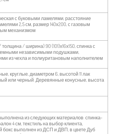
еская с буковыми ламелями, расстояние
мелями 2,5 см, размер 140х200, с газовым
ым механизмом
 толщина / ширина) 90 (101)х16х150, спинка с
ьемными независимыми подушками,
ими из чехла и полиуритановым наполнителем
ые, круглые, диаметром 6, высотой 11 лак
ный или черный.
Деревянные конусные, высота
выполнена из следующих материалов: спинка-
алон 4 см, текстиль на выбор клиента,
й бокс выполнен из
ДСП и ДВП, в цвете Дуб