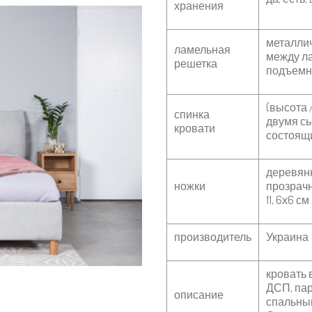
хранения
металлич
ламельная
между ла
решетка
подъемн
(высота /
спинка
двумя с
кровати
состоящ
деревянн
ножки
прозрач
11, 6х6 см
производитель
Украина
кровать 
ДСП, пар
описание
спальны